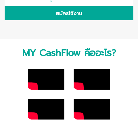
สมัครใช้งาน
MY CashFlow คืออะไร?